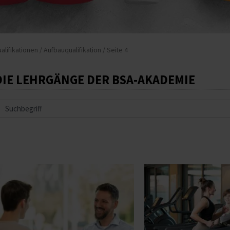
alifikationen
/
Aufbauqualifikation
/ Seite 4
DIE LEHRGÄNGE DER BSA-AKADEMIE
uche
Dieses
Produkt
weist
mehrere
Varianten