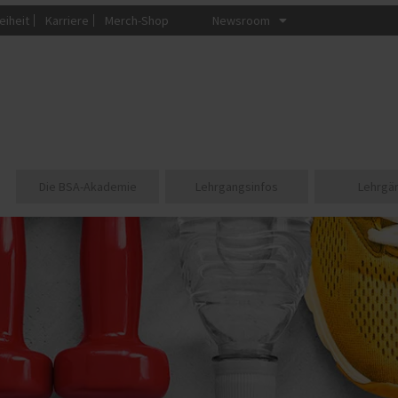
eiheit
Karriere
Merch-Shop
Newsroom
Die BSA-Akademie
Lehrgangsinfos
Lehrgä