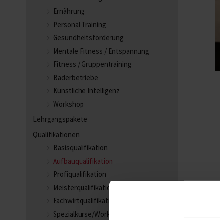
Ernährung
Personal Training
Gesundheitsförderung
Mentale Fitness / Entspannung
Fitness / Gruppentraining
Bäderbetriebe
Künstliche Intelligenz
Workshop
Lehrgangspakete
Qualifikationen
Basisqualifikation
Aufbauqualifikation
Profiqualifikation
Meisterqualifikation
Fachwirtqualifikation
Spezialkurse/Workshops