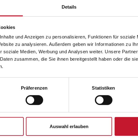
mehrere
Details
Varianten
auf.
Cookies
Die
nhalte und Anzeigen zu personalisieren, Funktionen für soziale
Optionen
Website zu analysieren. Außerdem geben wir Informationen zu I
können
r soziale Medien, Werbung und Analysen weiter. Unsere Partner
auf
 Daten zusammen, die Sie ihnen bereitgestellt haben oder die s
der
n.
Trainer/in für Freihantel- und
Trainer/in für gerät
Produktseite
Kettlebelltraining
Krafttraini
gewählt
werden
Präferenzen
Statistiken
898,00
€
898,00
Details
Details
Auswahl erlauben
Dieses