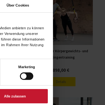
mehrere
mehrere
Über Cookies
Varianten
Varianten
auf.
auf.
Die
Die
 Medien anbieten zu können
Optionen
Optionen
hrer Verwendung unserer
können
können
 führen diese Informationen
auf
auf
ie im Rahmen Ihrer Nutzung
der
der
egestütztes
Trainer/in für Körpergewichts- und
Produktseite
Produktseite
ng
Schlingentraining
gewählt
gewählt
werden
werden
Marketing
€
898,00
€
Details
Alle zulassen
Dieses
Dieses