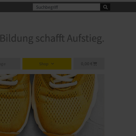
Suche
Warenkorb
0,00
€
nge
Shop