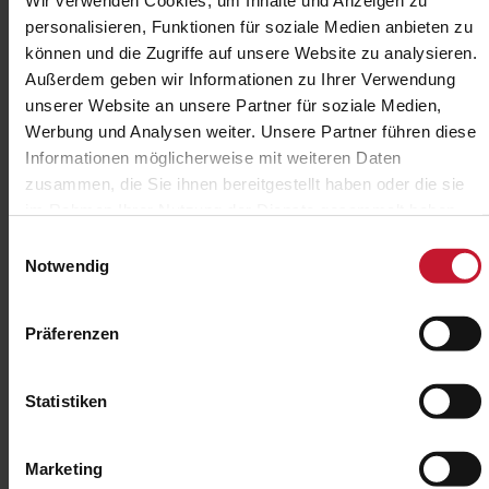
Wir verwenden Cookies, um Inhalte und Anzeigen zu
Dauer
Gesundheitscoach: 3 Monate mit 4
Tagen Präsenzphase;
personalisieren, Funktionen für soziale Medien anbieten zu
Coachingmethoden: 2 Tage
können und die Zugriffe auf unsere Website zu analysieren.
Präsenzphase
Außerdem geben wir Informationen zu Ihrer Verwendung
unserer Website an unsere Partner für soziale Medien,
Prüfungszulassung
Gesundheitscoach:
– Teilnahme an der Präsenzphase
Werbung und Analysen weiter. Unsere Partner führen diese
Informationen möglicherweise mit weiteren Daten
Coachingmethoden:
zusammen, die Sie ihnen bereitgestellt haben oder die sie
– keine
im Rahmen Ihrer Nutzung der Dienste gesammelt haben.
Prüfungsart
Gesundheitscoach:
Einwilligungsauswahl
– vor Ort: Präsentation
Notwendig
Coachingmethoden:
– keine
Präferenzen
Info
Gesundheitscoach plus Workshop
Coachingmethoden
Statistiken
Ihr Kostenvorteil:
Listenpreis: 1.646,00 €
Paketpreis: 1.316,00 €
Marketing
Sie sparen: 330,00 €