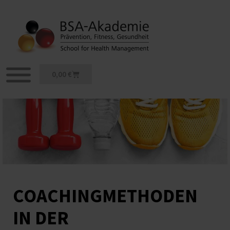
Zum
Inhalt
springen
Warenkorb
0,00
€
COACHINGMETHODEN
IN DER