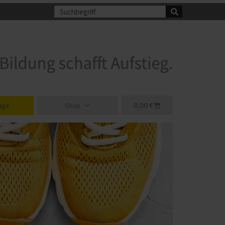
Suche
Warenkorb
0,00
€
nge
Shop