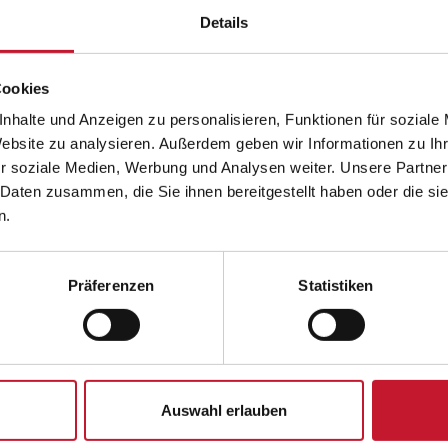
mehrere
Details
Varianten
auf.
Cookies
Die
nhalte und Anzeigen zu personalisieren, Funktionen für soziale
Optionen
Website zu analysieren. Außerdem geben wir Informationen zu I
können
r soziale Medien, Werbung und Analysen weiter. Unsere Partner
auf
 Daten zusammen, die Sie ihnen bereitgestellt haben oder die s
der
n.
Coaching Plus
Coachingmethode
Produktseite
Gesundheitsför
gewählt
werden
Präferenzen
Statistiken
1.076,00
€
1.316,0
Details
Details
Auswahl erlauben
Dieses