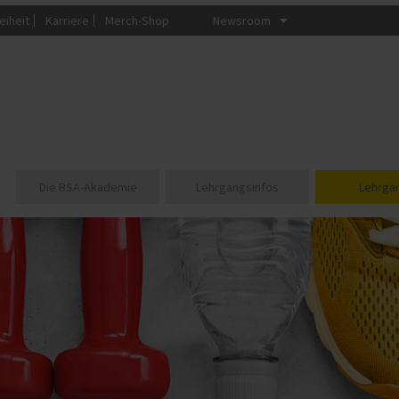
eiheit
Karriere
Merch-Shop
Newsroom
Die BSA-Akademie
Lehrgangsinfos
Lehrgä