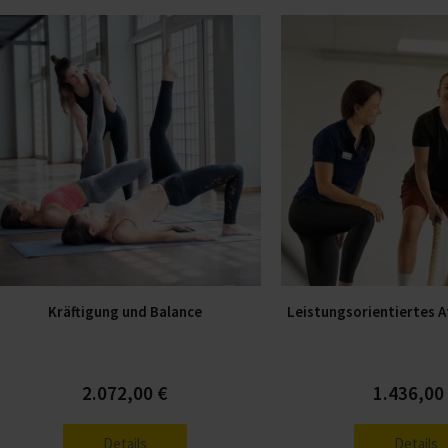
Dieses
Produkt
weist
mehrere
Varianten
auf.
Die
Optionen
können
auf
der
Kräftigung und Balance
Leistungsorientiertes A
Produktseite
gewählt
werden
2.072,00
€
1.436,0
Details
Details