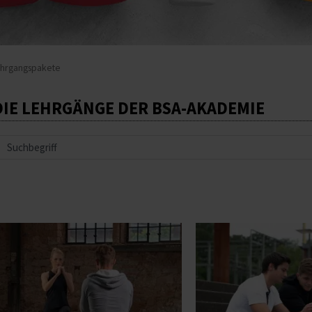
ehrgangspakete
DIE LEHRGÄNGE DER BSA-AKADEMIE
uche
Dieses
Produkt
weist
mehrere
Varianten