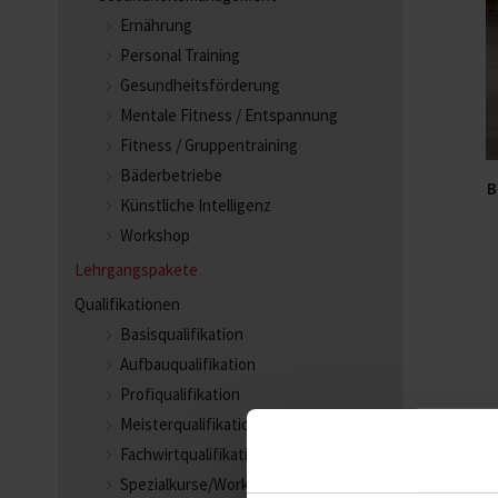
Ernährung
Personal Training
Gesundheitsförderung
Mentale Fitness / Entspannung
Fitness / Gruppentraining
Bäderbetriebe
B
Künstliche Intelligenz
Workshop
Lehrgangspakete
Qualifikationen
Basisqualifikation
Aufbauqualifikation
Profiqualifikation
Meisterqualifikation
Fachwirtqualifikation
Spezialkurse/Workshops