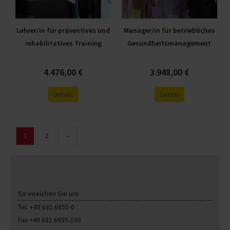
Die
Die
Optionen
Optionen
Lehrer/in für präventives und
Manager/in für betriebliches
können
können
rehabilitatives Training
Gesundheitsmanagement
auf
auf
der
der
Produktseite
Produktseite
4.476,00
€
3.948,00
€
gewählt
gewählt
Details
Details
werden
werden
1
2
→
So erreichen Sie uns
Tel. +49 681 6855-0
Fax +49 681 6855-100