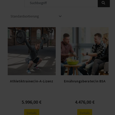
Suche
Dieses
Dieses
Produkt
Produkt
weist
weist
mehrere
mehrere
Varianten
Varianten
auf.
auf.
Die
Die
Optionen
Optionen
Athletiktrainer/in-A-Lizenz
Ernährungsberater/in BSA
können
können
auf
auf
der
der
Produktseite
Produktseite
5.996,00
€
4.476,00
€
gewählt
gewählt
Details
Details
werden
werden