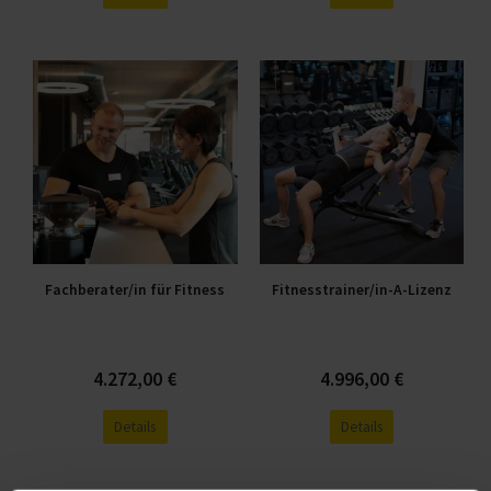
Dieses
Dieses
Produkt
Produkt
weist
weist
mehrere
mehrere
Varianten
Varianten
auf.
auf.
Die
Die
Optionen
Optionen
Fachberater/in für Fitness
Fitnesstrainer/in-A-Lizenz
können
können
auf
auf
der
der
Produktseite
Produktseite
4.272,00
€
4.996,00
€
gewählt
gewählt
Details
Details
werden
werden