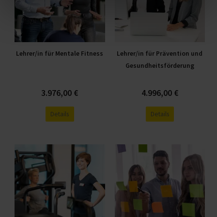
Varianten
Varianten
auf.
auf.
Die
Die
Optionen
Optionen
Lehrer/in für Mentale Fitness
Lehrer/in für Prävention und
können
können
Gesundheitsförderung
auf
auf
der
der
Produktseite
Produktseite
3.976,00
€
4.996,00
€
gewählt
gewählt
Details
Details
werden
werden
Dieses
Dieses
Produkt
Produkt
weist
weist
mehrere
mehrere
Varianten
Varianten
auf.
auf.