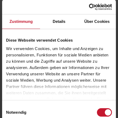
Dieses
Dieses
Produkt
Produkt
weist
weist
Zustimmung
Details
Über Cookies
mehrere
mehrere
Varianten
Varianten
auf.
auf.
Diese Webseite verwendet Cookies
Die
Die
Wir verwenden Cookies, um Inhalte und Anzeigen zu
Optionen
Optionen
personalisieren, Funktionen für soziale Medien anbieten
Gruppentrainer/in A-Lizenz
Lehrer/in für Ernährung
können
können
zu können und die Zugriffe auf unsere Website zu
auf
auf
analysieren. Außerdem geben wir Informationen zu Ihrer
der
der
Verwendung unserer Website an unsere Partner für
Produktseite
Produktseite
2.896,00
€
3.976,00
€
soziale Medien, Werbung und Analysen weiter. Unsere
gewählt
gewählt
Partner führen diese Informationen möglicherweise mit
Details
Details
werden
werden
weiteren Daten zusammen, die Sie ihnen bereitgestellt
haben oder die sie im Rahmen Ihrer Nutzung der Dienste
gesammelt haben.
Einwilligungsauswahl
Dieses
Dieses
Notwendig
Produkt
Produkt