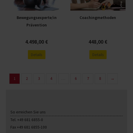
Die
Die
Optionen
Optionen
Bewegungsexperte/in
Coachingmethoden
können
können
Prävention
auf
auf
der
der
Produktseite
Produktseite
4.498,00
€
448,00
€
gewählt
gewählt
Details
Details
werden
werden
1
2
3
4
…
6
7
8
→
So erreichen Sie uns
Tel. +49 681 6855-0
Fax +49 681 6855-100