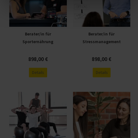
Varianten
Varianten
auf.
auf.
Die
Die
Optionen
Optionen
Berater/in für
Berater/in für
können
können
Sporternährung
Stressmanagement
auf
auf
der
der
Produktseite
Produktseite
898,00
€
898,00
€
gewählt
gewählt
Details
Details
werden
werden
Dieses
Dieses
Produkt
Produkt
weist
weist
mehrere
mehrere
Varianten
Varianten
auf.
auf.