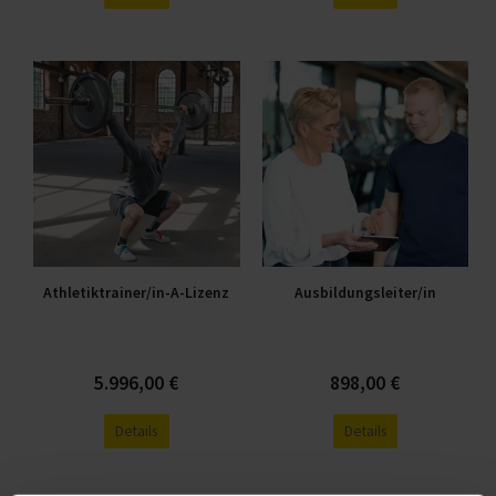
Dieses
Dieses
Produkt
Produkt
weist
weist
mehrere
mehrere
Varianten
Varianten
auf.
auf.
Die
Die
Optionen
Optionen
Athletiktrainer/in-A-Lizenz
Ausbildungsleiter/in
können
können
auf
auf
der
der
Produktseite
Produktseite
5.996,00
€
898,00
€
gewählt
gewählt
Details
Details
werden
werden