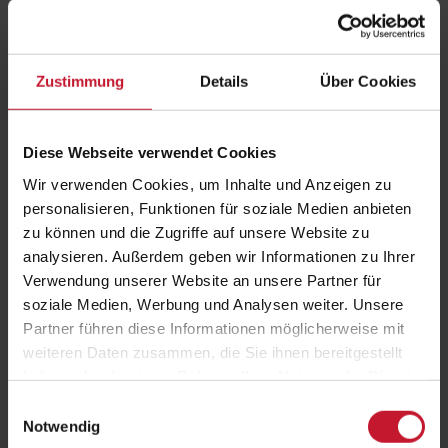
Dieses
Dieses
Produkt
Produkt
weist
weist
Zustimmung
Details
Über Cookies
mehrere
mehrere
Varianten
Varianten
auf.
auf.
Diese Webseite verwendet Cookies
Die
Die
Wir verwenden Cookies, um Inhalte und Anzeigen zu
Optionen
Optionen
personalisieren, Funktionen für soziale Medien anbieten
Basic Fitness Trainer
Berater/in für Firmenfitness
können
können
zu können und die Zugriffe auf unsere Website zu
auf
auf
analysieren. Außerdem geben wir Informationen zu Ihrer
der
der
Verwendung unserer Website an unsere Partner für
Produktseite
Produktseite
1.398,00
€
249,00
€
soziale Medien, Werbung und Analysen weiter. Unsere
gewählt
gewählt
Partner führen diese Informationen möglicherweise mit
Details
Details
werden
werden
weiteren Daten zusammen, die Sie ihnen bereitgestellt
haben oder die sie im Rahmen Ihrer Nutzung der Dienste
gesammelt haben.
Einwilligungsauswahl
Dieses
Dieses
Notwendig
Produkt
Produkt