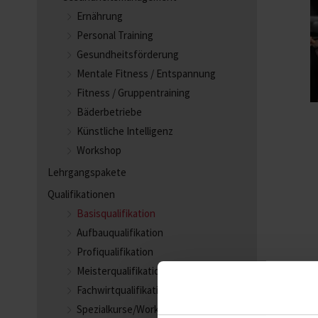
Ernährung
Personal Training
Gesundheitsförderung
Mentale Fitness / Entspannung
Fitness / Gruppentraining
Bäderbetriebe
Künstliche Intelligenz
Workshop
Lehrgangspakete
Qualifikationen
Basisqualifikation
Aufbauqualifikation
Profiqualifikation
Meisterqualifikation
Fachwirtqualifikation
Spezialkurse/Workshops