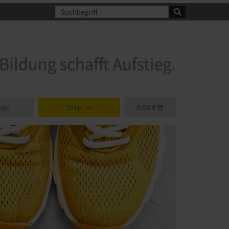
Suche
Warenkorb
0,00
€
nge
Shop