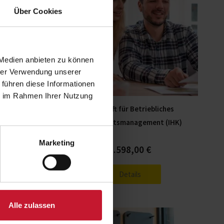
mehrere
mehrere
Über Cookies
Varianten
Varianten
auf.
auf.
Die
Die
 Medien anbieten zu können
Optionen
Optionen
hrer Verwendung unserer
können
können
 führen diese Informationen
auf
auf
ie im Rahmen Ihrer Nutzung
der
der
dung
Fachkraft für Betriebliches
Produktseite
Produktseite
Gesundheitsmanagement (IHK)
gewählt
gewählt
werden
werden
Marketing
€
1.598,00
€
Details
Alle zulassen
Dieses
Dieses