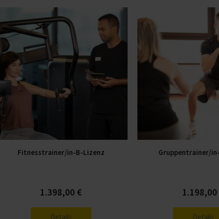
Dieses
Produkt
weist
mehrere
Varianten
auf.
Die
Optionen
können
auf
der
Fitnesstrainer/in-B-Lizenz
Gruppentrainer/in
Produktseite
gewählt
werden
1.398,00
€
1.198,0
Details
Details