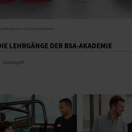
alifikationen
/ Basisqualifikation
DIE LEHRGÄNGE DER BSA-AKADEMIE
uche
Dieses
Produkt
weist
mehrere
Varianten