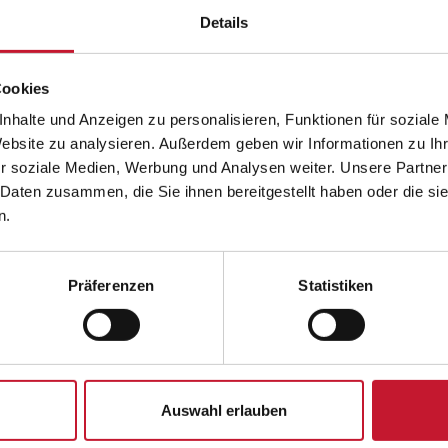
mehrere
Details
Varianten
auf.
Cookies
Die
nhalte und Anzeigen zu personalisieren, Funktionen für soziale
Optionen
Website zu analysieren. Außerdem geben wir Informationen zu I
können
r soziale Medien, Werbung und Analysen weiter. Unsere Partner
auf
 Daten zusammen, die Sie ihnen bereitgestellt haben oder die s
der
n.
Ernährungstrainer/in-B-Lizenz
Existenzgrün
Produktseite
gewählt
werden
Präferenzen
Statistiken
1.398,00
€
898,00
Details
Details
Auswahl erlauben
Dieses