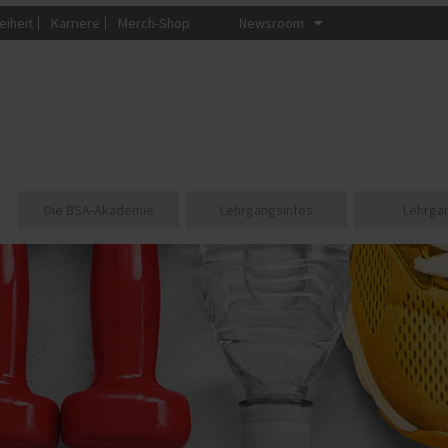
eiheit
Karriere
Merch-Shop
Newsroom
Die BSA-Akademie
Lehrgangsinfos
Lehrgä