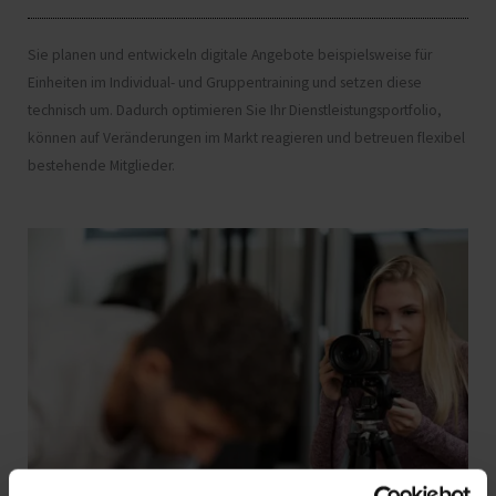
Sie planen und entwickeln digitale Angebote beispielsweise für
Einheiten im Individual- und Gruppentraining und setzen diese
technisch um. Dadurch optimieren Sie Ihr Dienstleistungsportfolio,
können auf Veränderungen im Markt reagieren und betreuen flexibel
bestehende Mitglieder.