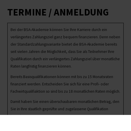
TERMINE / ANMELDUNG
Bei der BSA-Akademie können Sie Ihre Karriere durch ein
verlängertes Zahlungsziel ganz bequem finanzieren. Denn neben
der Standardzahlungsvariante bietet die BSA-Akademie bereits
seit vielen Jahren die Möglichkeit, dass Sie als Teilnehmer Ihre
Qualifikation durch ein verlängertes Zahlungsziel über monatliche
Raten langfristig finanzieren können.
Bereits Basisqualifikationen können mit bis zu 15 Monatsraten
finanziert werden. Entscheiden Sie sich für eine Profi- oder
Fachwirtqualifiaktion so sind bis zu 18 monatlichen Raten möglich.
Damit haben Sie einen überschaubaren monatlichen Betrag, den
Sie in Ihre staatlich geprüfte und zugelassene Qualifikation
investieren.
Bitte wenden Sie sich bei Fragen zu Finanzierungsmöglichkeiten