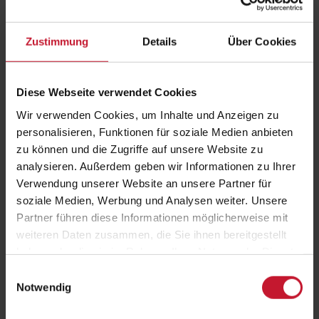
Zustimmung
Details
Über Cookies
Diese Webseite verwendet Cookies
Wir verwenden Cookies, um Inhalte und Anzeigen zu
personalisieren, Funktionen für soziale Medien anbieten
zu können und die Zugriffe auf unsere Website zu
JETZT ANMELDEN
analysieren. Außerdem geben wir Informationen zu Ihrer
Verwendung unserer Website an unsere Partner für
soziale Medien, Werbung und Analysen weiter. Unsere
Abschluss
Digital Content Creator
Partner führen diese Informationen möglicherweise mit
ZFU-Nr.
7465024
weiteren Daten zusammen, die Sie ihnen bereitgestellt
haben oder die sie im Rahmen Ihrer Nutzung der Dienste
Dauer
3 Monate mit 3 Tagen
gesammelt haben.
Lehrveranstaltung
Einwilligungsauswahl
Notwendig
Prüfungszulassung
Teilnahme an der Lehrveranstaltung