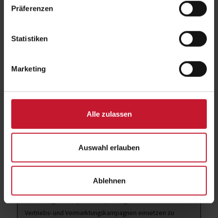
Prüfungsart
Präsentation
Präferenzen
Qualifikationsstufe
Basisqualifikation, Die Ausbildung führt
zum Erwerb von Kenntnissen, die zur
Statistiken
Berufsaufnahme befähigen bzw. einen
Berufswechsel vorbereiten.,
Fernstudien-DQR-Stufe 3
Marketing
Alle zulassen
Ziel
Durch den Lehrgang „Digital Content Creator“ erwerben die
Auswahl erlauben
Teilnehmer die Kompetenzen, eigenständig aktuelle und
zukunftsorientierte digitale Angebote für das Fitness- und
Gesundheitstraining zu planen, zu entwickeln, umzusetzen
Ablehnen
und zu bewerten. Sie erlangen die
notwendigen Kompetenzen, um digitale Medien in ihren
Vertriebs- und Vermarktungskampagnen einsetzen zu