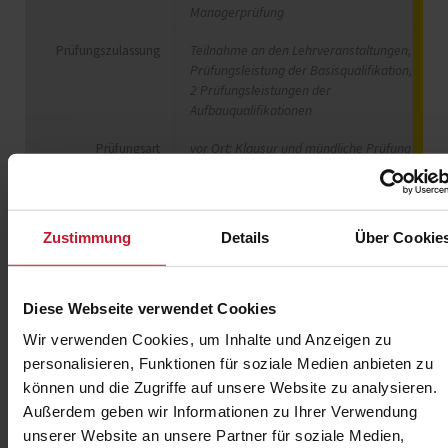
Managerprüfung
Prüfungszulassung
Teilnahme an den Lehrveranstaltungen,
Prüfungsleistung der Basisqualifikation,
2 Prüfungsleistungen der
Aufbauqualifikationen
Prüfungsart
vor Ort: Klausur und mündliche Prüfung
digital: Klausur und mündliche Prüfung
Qualifikationsstufe
Fernstudien-DQR-Stufe 5,
Profiqualifikation
Zustimmung
Details
Über Cookie
Diese Webseite verwendet Cookies
Wir verwenden Cookies, um Inhalte und Anzeigen zu
Ziel
personalisieren, Funktionen für soziale Medien anbieten zu
können und die Zugriffe auf unsere Website zu analysieren.
Der Lehrgang „Manager/in für Betriebliches
Außerdem geben wir Informationen zu Ihrer Verwendung
Gesundheitsmanagement“ qualifiziert die Teilnehmer, eine
unserer Website an unsere Partner für soziale Medien,
auf die Unternehmensziele abgestimmte Strategie zum