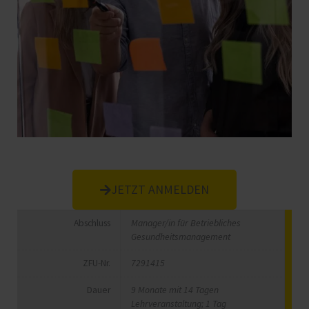
JETZT ANMELDEN
Abschluss
Manager/in für Betriebliches
Gesundheitsmanagement
ZFU-Nr.
7291415
Dauer
9 Monate mit 14 Tagen
Lehrveranstaltung; 1 Tag