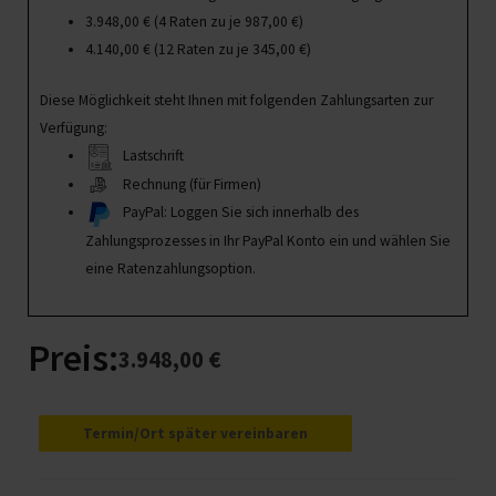
3.948,00
€
(4 Raten zu je
987,00
€
)
4.140,00
€
(12 Raten zu je
345,00
€
)
Diese Möglichkeit steht Ihnen mit folgenden Zahlungsarten zur
Verfügung:
Lastschrift
Rechnung (für Firmen)
PayPal: Loggen Sie sich innerhalb des
Zahlungsprozesses in Ihr PayPal Konto ein und wählen Sie
eine Ratenzahlungsoption.
Preis:
3.948,00
€
Manager/in
für
Termin/Ort später vereinbaren
betriebliches
Gesundheitsmanagement