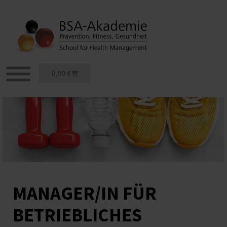
Zum
Inhalt
springen
Warenkorb
0,00
€
MANAGER/IN FÜR
BETRIEBLICHES