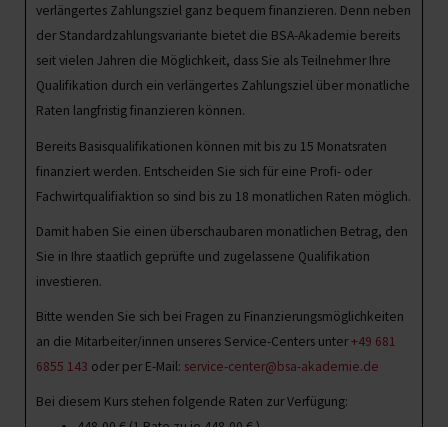
verlängertes Zahlungsziel ganz bequem finanzieren. Denn neben
der Standardzahlungsvariante bietet die BSA-Akademie bereits
seit vielen Jahren die Möglichkeit, dass Sie als Teilnehmer Ihre
Qualifikation durch ein verlängertes Zahlungsziel über monatliche
Raten langfristig finanzieren können.
Bereits Basisqualifikationen können mit bis zu 15 Monatsraten
finanziert werden. Entscheiden Sie sich für eine Profi- oder
Fachwirtqualifiaktion so sind bis zu 18 monatlichen Raten möglich.
Damit haben Sie einen überschaubaren monatlichen Betrag, den
Sie in Ihre staatlich geprüfte und zugelassene Qualifikation
investieren.
Bitte wenden Sie sich bei Fragen zu Finanzierungsmöglichkeiten
an die Mitarbeiter/innen unseres Service-Centers unter
+49 681
6855 143
oder per E-Mail:
service-center@bsa-akademie.de
Bei diesem Kurs stehen folgende Raten zur Verfügung:
448,00
€
(1 Rate zu je
448,00
€
)