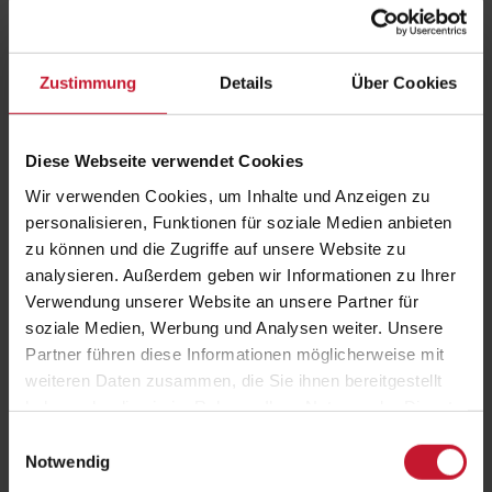
Zustimmung
Details
Über Cookies
Diese Webseite verwendet Cookies
Wir verwenden Cookies, um Inhalte und Anzeigen zu
JETZT ANMELDEN
personalisieren, Funktionen für soziale Medien anbieten
zu können und die Zugriffe auf unsere Website zu
Abschluss
Kursleiter/in Fit Kids
analysieren. Außerdem geben wir Informationen zu Ihrer
Verwendung unserer Website an unsere Partner für
ZFU-Nr.
7204610
soziale Medien, Werbung und Analysen weiter. Unsere
Dauer
3 Monate mit 2 Tagen
Partner führen diese Informationen möglicherweise mit
Lehrveranstaltung
weiteren Daten zusammen, die Sie ihnen bereitgestellt
haben oder die sie im Rahmen Ihrer Nutzung der Dienste
Prüfungszulassung
Teilnahme an der Lehrveranstaltung,
gesammelt haben.
Hospitationsnachweis über 10 Stunden
Einwilligungsauswahl
(Nachweisvorlage wird zur Verfügung
Notwendig
gestellt)