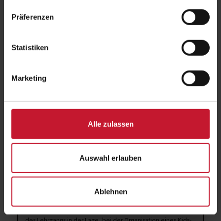
Prüfungsart
Lehrprobe
Präferenzen
Qualifikationsstufe
Aufbauqualifikation, Fernstudien-DQR-
Stufe 4
Statistiken
Zusatzinfo
Inklusive dem BSA-
Gesundheitsprogramm nach §20 SGB V
Marketing
"Fit Kids (BSA) – Krafttraining"
Alle zulassen
Ziel
Auswahl erlauben
Der Lehrgang „Kursleiter/in Fit Kids“ qualifiziert die
Teilnehmer selbstständig, verantwortungsbewusst und
erfolgreich Fit-Kids-Kurse als Gruppenfitness- und
Ablehnen
Gesundheitssportangebot zu planen, zu organisieren und
durchzuführen. Zudem sind die Teilnehmer nach Abschluss
des Lehrgangs in der Lage, bei der Organisation eines Kids-