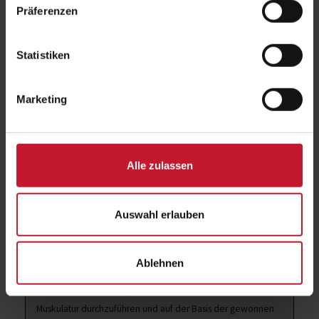
Prüfungszulassung
Teilnahme an der Lehrveranstaltung
Präferenzen
Prüfungsart
vor Ort: Lehrprobe
digital: Lehrprobe als Video
Statistiken
Qualifikationsstufe
Aufbauqualifikation, Fernstudien-DQR-
Stufe 4
Marketing
Alle zulassen
Ziel
Der Lehrgang „Trainer/in für präventives Rückentraining“
Auswahl erlauben
qualifiziert die Teilnehmer zur Planung und Umsetzung
spezifischer Krafttrainingsprogramme für ein
präventivorientiertes Rückentraining. In diesem Kontext sind
Ablehnen
die Lehrgangsteilnehmer in der Lage, ausgewählte
Verfahren der Kraftdiagnostik für die rumpfstabilisierende
Muskulatur durchzuführen und auf der Basis der gewonnen