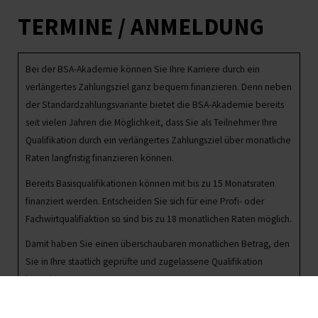
TERMINE / ANMELDUNG
Bei der BSA-Akademie können Sie Ihre Karriere durch ein
verlängertes Zahlungsziel ganz bequem finanzieren. Denn neben
der Standardzahlungsvariante bietet die BSA-Akademie bereits
seit vielen Jahren die Möglichkeit, dass Sie als Teilnehmer Ihre
Qualifikation durch ein verlängertes Zahlungsziel über monatliche
Raten langfristig finanzieren können.
Bereits Basisqualifikationen können mit bis zu 15 Monatsraten
finanziert werden. Entscheiden Sie sich für eine Profi- oder
Fachwirtqualifiaktion so sind bis zu 18 monatlichen Raten möglich.
Damit haben Sie einen überschaubaren monatlichen Betrag, den
Sie in Ihre staatlich geprüfte und zugelassene Qualifikation
investieren.
Bitte wenden Sie sich bei Fragen zu Finanzierungsmöglichkeiten