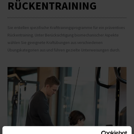
RÜCKENTRAINING
Sie erstellen spezifische Krafttrainingsprogramme für ein präventives
Rückentraining. Unter Berücksichtigung biomechanischer Aspekte
wählen Sie geeignete Kraftübungen aus verschiedenen
Übungskategorien aus und führen gezielte Unterweisungen durch.