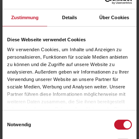
Zustimmung
Details
Über Cookies
Diese Webseite verwendet Cookies
Wir verwenden Cookies, um Inhalte und Anzeigen zu
personalisieren, Funktionen für soziale Medien anbieten
zu können und die Zugriffe auf unsere Website zu
analysieren. Außerdem geben wir Informationen zu Ihrer
JETZT ANMELDEN
Verwendung unserer Website an unsere Partner für
soziale Medien, Werbung und Analysen weiter. Unsere
Abschluss
Trainer/in für präventives
Partner führen diese Informationen möglicherweise mit
Rückentraining
weiteren Daten zusammen, die Sie ihnen bereitgestellt
haben oder die sie im Rahmen Ihrer Nutzung der Dienste
ZFU-Nr.
7184608
gesammelt haben.
Einwilligungsauswahl
Dauer
3 Monate mit 2 Tagen
Notwendig
Lehrveranstaltung