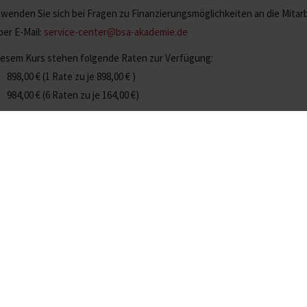
 wenden Sie sich bei Fragen zu Finanzierungsmöglichkeiten an die Mita
per E-Mail:
service-center@bsa-akademie.de
iesem Kurs stehen folgende Raten zur Verfügung:
898,00
€
(1 Rate zu je
898,00
€
)
984,00
€
(6 Raten zu je
164,00
€
)
 Möglichkeit steht Ihnen mit folgenden Zahlungsarten zur Verfügung:
Lastschrift
Rechnung (für Firmen)
PayPal: Loggen Sie sich innerhalb des Zahlungsprozesses in Ihr 
s:
898,00
€
l-
Termin