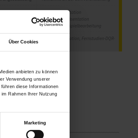
Prüfungsart
vor Ort: Präsentation
Livestream: Präsentation
digital: Fallbeispielbearbeitung
alifikationsstufe
Aufbauqualifikation, Fernstudien-DQR-
Über Cookies
Stufe 4
 Medien anbieten zu können
hrer Verwendung unserer
 führen diese Informationen
ie im Rahmen Ihrer Nutzung
Marketing