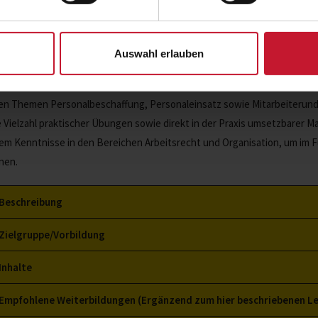
Ziel
Auswahl erlauben
ch die Qualifikation „Personal- und Teammanager/ in“ werden spezielle
besondere in der ziel- und erfolgsorientierten Mitarbeiterführung ver
den Themen Personalbeschaffung, Personaleinsatz sowie Mitarbeiterund
e Vielzahl praktischer Übungen sowie direkt in der Praxis umsetzbare
em Kenntnisse in den Bereichen Arbeitsrecht und Organisation, um im F
nen.
Beschreibung
Zielgruppe/Vorbildung
Inhalte
Empfohlene Weiterbildungen (Ergänzend zum hier beschriebenen L