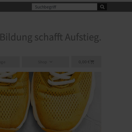
Suche
Warenkorb
0,00
€
nge
Shop