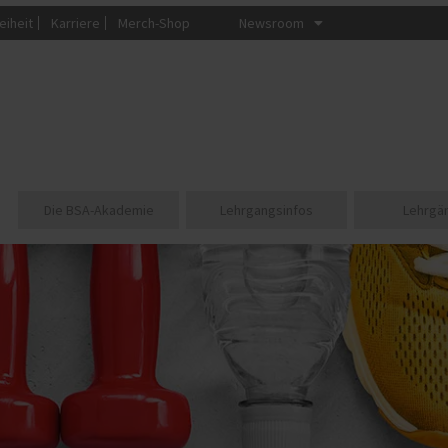
eiheit
Karriere
Merch-Shop
Newsroom
Die BSA-Akademie
Lehrgangsinfos
Lehrgä