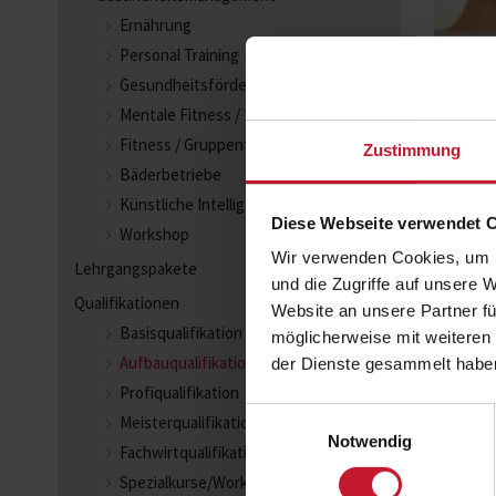
Ernährung
Personal Training
Gesundheitsförderung
Mentale Fitness / Entspannung
Fitness / Gruppentraining
Zustimmung
Bäderbetriebe
Künstliche Intelligenz
Diese Webseite verwendet 
Workshop
Wir verwenden Cookies, um I
Lehrgangspakete
und die Zugriffe auf unsere 
Qualifikationen
Website an unsere Partner fü
Basisqualifikation
möglicherweise mit weiteren
Aufbauqualifikation
der Dienste gesammelt habe
Profiqualifikation
Einwilligungsauswahl
Meisterqualifikation
Notwendig
Fachwirtqualifikation
Spezialkurse/Workshops