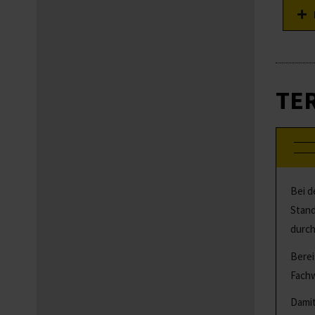
TE
Bei d
Stand
durch
Berei
Fachw
Damit