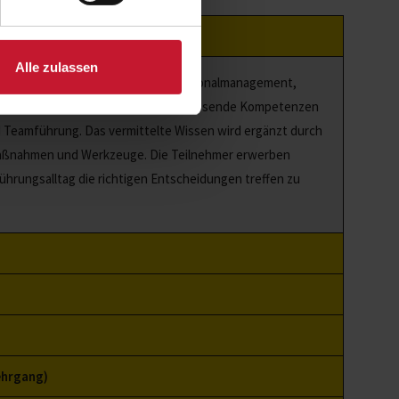
Alle zulassen
 Kenntnisse und Fertigkeiten im Personalmanagement,
mittelt. Die Teilnehmer erwerben umfassende Kompetenzen
 Teamführung. Das vermittelte Wissen wird ergänzt durch
r Maßnahmen und Werkzeuge. Die Teilnehmer erwerben
ührungsalltag die richtigen Entscheidungen treffen zu
ehrgang)