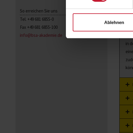
So erreichen Sie uns
Tel. +49 681 6855-0
Ablehnen
Fax +49 681 6855-100
Dur
info@bsa-akademie.de
ins
in 
ein
zud
kön