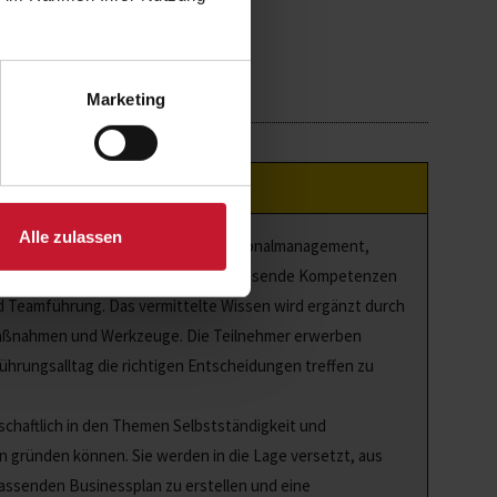
Marketing
Alle zulassen
 Kenntnisse und Fertigkeiten im Personalmanagement,
mittelt. Die Teilnehmer erwerben umfassende Kompetenzen
d Teamführung. Das vermittelte Wissen wird ergänzt durch
r Maßnahmen und Werkzeuge. Die Teilnehmer erwerben
ührungsalltag die richtigen Entscheidungen treffen zu
schaftlich in den Themen Selbstständigkeit und
 gründen können. Sie werden in die Lage versetzt, aus
passenden Businessplan zu erstellen und eine