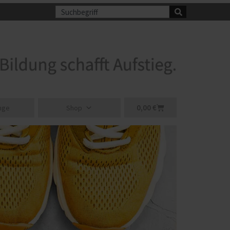
Suche
Warenkorb
0,00
€
nge
Shop