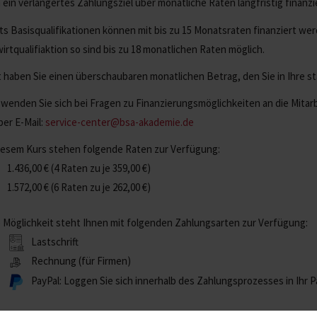
 ein verlängertes Zahlungsziel über monatliche Raten langfristig finanz
ts Basisqualifikationen können mit bis zu 15 Monatsraten finanziert werd
irtqualifiaktion so sind bis zu 18 monatlichen Raten möglich.
 haben Sie einen überschaubaren monatlichen Betrag, den Sie in Ihre sta
 wenden Sie sich bei Fragen zu Finanzierungsmöglichkeiten an die Mita
per E-Mail:
service-center@bsa-akademie.de
iesem Kurs stehen folgende Raten zur Verfügung:
1.436,00
€
(4 Raten zu je
359,00
€
)
1.572,00
€
(6 Raten zu je
262,00
€
)
 Möglichkeit steht Ihnen mit folgenden Zahlungsarten zur Verfügung:
Lastschrift
Rechnung (für Firmen)
PayPal: Loggen Sie sich innerhalb des Zahlungsprozesses in Ihr 