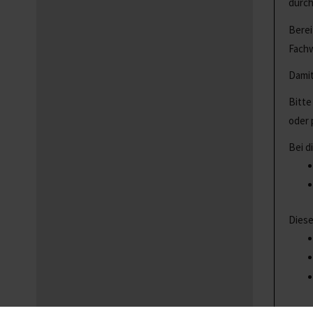
durch
Berei
Fachw
Damit
Bitte
oder 
Bei d
Diese