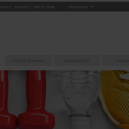
eiheit
Karriere
Merch-Shop
Newsroom
Die BSA-Akademie
Lehrgangsinfos
Lehrgä