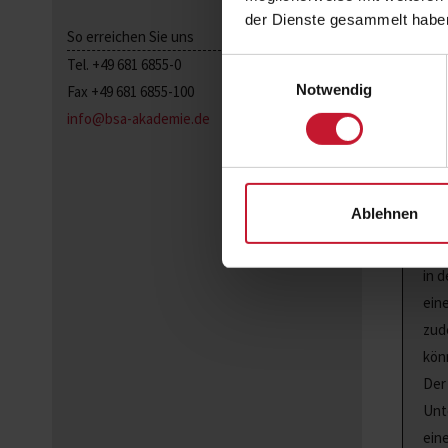
der Dienste gesammelt habe
So erreichen Sie uns
Tel. +49 681 6855-0
Einwilligungsauswahl
Notwendig
Fax +49 681 6855-100
info@bsa-akademie.de
Ablehnen
Dur
ins
in 
ein
zud
kön
Der
Unt
ein