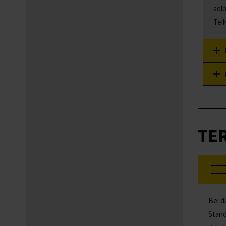
sel
Tei
TE
Bei d
Stand