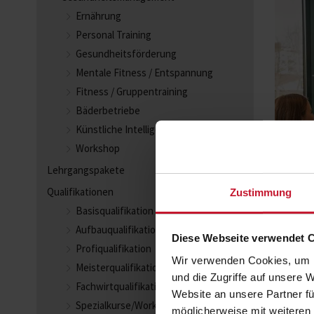
Ernährung
Personal Training
Gesundheitsförderung
Mentale Fitness / Entspannung
Fitness / Gruppentraining
Bäderbetriebe
Künstliche Intelligenz
Workshop
Lehrgangspakete
Qualifikationen
Zustimmung
Basisqualifikation
Aufbauqualifikation
Diese Webseite verwendet 
Profiqualifikation
Wir verwenden Cookies, um I
Meisterqualifikation
und die Zugriffe auf unsere 
Fachwirtqualifikation
Website an unsere Partner fü
Spezialkurse/Workshops
möglicherweise mit weiteren