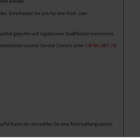
ieren können.
en. Entscheiden Sie sich für eine Profi- oder
atlich geprüfte und zugelassene Qualifikation investieren.
rbeiter/innen unseres Service-Centers unter
+49 681 6855 143
PayPal Konto ein und wählen Sie eine Ratenzahlungsoption.