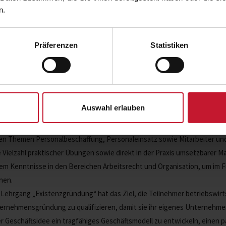
n.
JETZT ANMELDEN
Präferenzen
Statistiken
Ziel
Auswahl erlauben
ch die Qualifikation „Personal- und Teammanager/ in“ werden spezielle
besondere in der ziel- und erfolgsorientierten Mitarbeiterführung ver
den Themen Personalbeschaffung, Personaleinsatz sowie Mitarbeiter un
e Vielzahl praktischer Übungen sowie direkt in der Praxis umsetzbare
em Kenntnisse in den Bereichen Arbeitsrecht und Organisation, um im F
nen.
 Lehrgang „Existenzgründung“ hat das Ziel, die Teilnehmer betriebswirt
ernehmensgründung zu qualifizieren, damit sie ihr eigenes Unternehmen
er Geschäftsidee ein tragfähiges Geschäftsmodell zu entwickeln, einen 