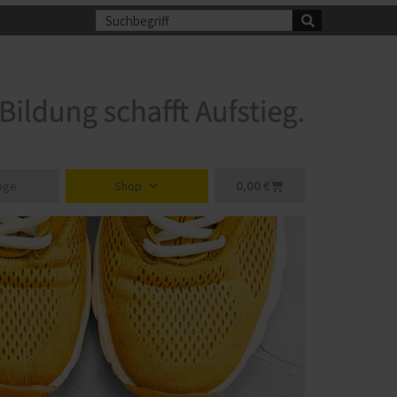
Suche
Warenkorb
0,00
€
nge
Shop