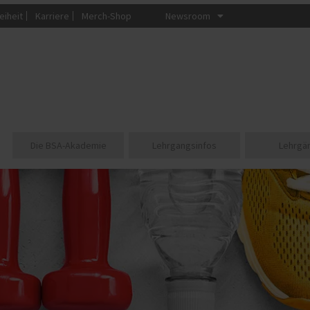
eiheit
Karriere
Merch-Shop
Newsroom
Die BSA-Akademie
Lehrgangsinfos
Lehrgä