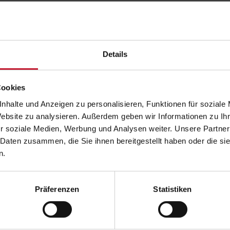
u
e
Dieses
Die
k
:
Produkt
Pro
t
weist
wei
w
Details
mehrere
me
e
Varianten
Var
i
Cookies
auf.
auf
s
nhalte und Anzeigen zu personalisieren, Funktionen für soziale
Die
Die
t
Website zu analysieren. Außerdem geben wir Informationen zu I
Optionen
Opt
m
r soziale Medien, Werbung und Analysen weiter. Unsere Partner
können
kö
e
 Daten zusammen, die Sie ihnen bereitgestellt haben oder die s
auf
auf
h
n.
der
der
r
ungsberatung in Fitness- und
Ernährungscoach
Produktseite
Pro
e
Gesundheitsanlagen
Präferenzen
Statistiken
gewählt
gew
r
werden
we
e
1.436,00
€
898,00
€
V