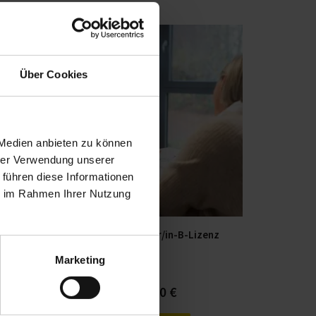
ses
Dieses
dukt
Produkt
st
weist
Über Cookies
hrere
mehrere
ianten
Varianten
.
auf.
 Medien anbieten zu können
Die
hrer Verwendung unserer
ionen
Optionen
 führen diese Informationen
nnen
können
ie im Rahmen Ihrer Nutzung
auf
der
Ernährungstrainer/in-B-Lizenz
duktseite
Produktseite
Marketing
ählt
gewählt
rden
werden
1.398,00
€