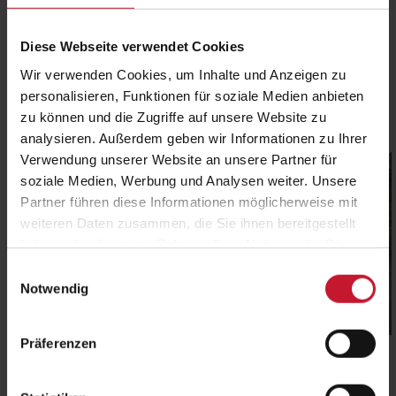
der
der
.
Produktseite
Produktseite
D
Diese Webseite verwendet Cookies
5.996,00
€
898,00
€
gewählt
gewählt
i
Wir verwenden Cookies, um Inhalte und Anzeigen zu
werden
werden
e
personalisieren, Funktionen für soziale Medien anbieten
Details
Details
O
zu können und die Zugriffe auf unsere Website zu
p
analysieren. Außerdem geben wir Informationen zu Ihrer
t
Verwendung unserer Website an unsere Partner für
Dieses
Dieses
i
soziale Medien, Werbung und Analysen weiter. Unsere
Produkt
Produkt
o
Partner führen diese Informationen möglicherweise mit
weist
weist
n
weiteren Daten zusammen, die Sie ihnen bereitgestellt
mehrere
mehrere
e
haben oder die sie im Rahmen Ihrer Nutzung der Dienste
Varianten
Varianten
n
gesammelt haben.
Einwilligungsauswahl
auf.
auf.
k
Notwendig
Die
Die
ö
Optionen
Optionen
n
können
können
Präferenzen
n
Basic Fitness Trainer
Basispaket I – Ziele des Kunden
auf
auf
e
im Fokus
der
der
n