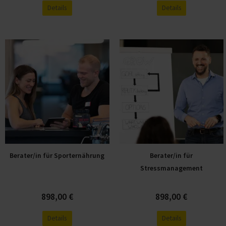
Details
Details
Dieses
Dieses
Produkt
Produkt
weist
weist
mehrere
mehrere
Varianten
Varianten
auf.
auf.
Die
Die
Optionen
Optionen
können
können
Berater/in für Sporternährung
Berater/in für
auf
auf
Stressmanagement
der
der
Produktseite
Produktseite
898,00
€
898,00
€
gewählt
gewählt
werden
werden
Details
Details