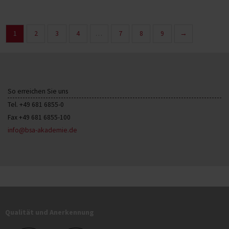
1
2
3
4
…
7
8
9
→
So erreichen Sie uns
Tel. +49 681 6855-0
Fax +49 681 6855-100
info@bsa-akademie.de
Qualität und Anerkennung